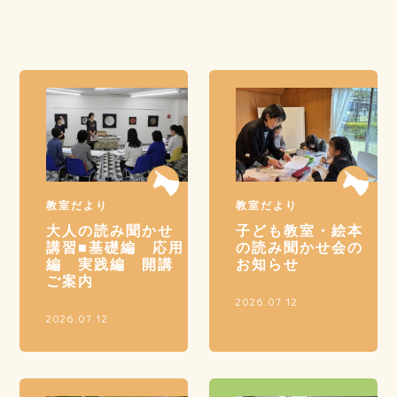
教室だより
教室だより
大人の読み聞かせ
子ども教室・絵本
講習■基礎編 応用
の読み聞かせ会の
編 実践編 開講
お知らせ
ご案内
2026.07.12
2026.07.12